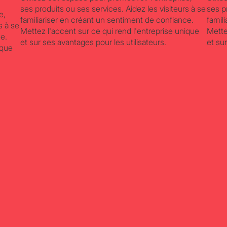
ses produits ou ses services. Aidez les visiteurs à se
ses p
e,
familiariser en créant un sentiment de confiance.
famil
s à se
Mettez l'accent sur ce qui rend l'entreprise unique
Mette
ce.
et sur ses avantages pour les utilisateurs.
et su
ique