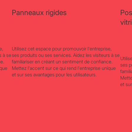
Panneaux rigides
Pos
vitr
e,
Utilisez cet espace pour promouvoir l'entreprise,
s à se
ses produits ou ses services. Aidez les visiteurs à se
Utili
ce.
familiariser en créant un sentiment de confiance.
ses p
ique
Mettez l'accent sur ce qui rend l'entreprise unique
famil
et sur ses avantages pour les utilisateurs.
Mette
et su