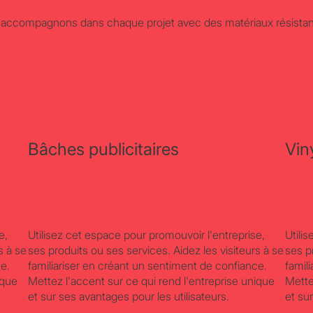
 accompagnons dans chaque projet avec des matériaux résistants 
Bâches publicitaires
Vin
e,
Utilisez cet espace pour promouvoir l'entreprise,
Utili
s à se
ses produits ou ses services. Aidez les visiteurs à se
ses p
ce.
familiariser en créant un sentiment de confiance.
famil
ique
Mettez l'accent sur ce qui rend l'entreprise unique
Mette
et sur ses avantages pour les utilisateurs.
et su