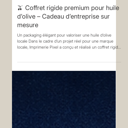
🫒 Coffret rigide premium pour huile
d’olive – Cadeau d’entreprise sur
mesure
Un packaging élégant pour valoriser une huile d’olive
locale Dans le cadre d’un projet réel pour une marque
locale, Imprimerie Pixel a conçu et réalisé un coffret rigide
premium destiné à sublimer une bouteille d’huile d’olive
de 250 ml, pensée spécialement comme cadeau
d’entreprise. Ce coffret a été développé pour répondre à
un double objectif : 👉 protéger le produit 👉 renforcer
l’image de marque grâce à une présentation soignée et
haut de gamme. 📐 Caractéristiques techni