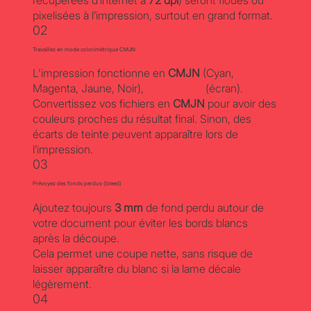
récupérées d’internet à
72 dpi
) seront floues ou
pixelisées à l’impression, surtout en grand format.
02
Travaillez en mode colorimétrique CMJN
L'impression fonctionne en
CMJN
(Cyan,
Magenta, Jaune, Noir),
pas en RVB
(écran).
Convertissez vos fichiers en
CMJN
pour avoir des
couleurs proches du résultat final. Sinon, des
écarts de teinte peuvent apparaître lors de
l’impression.
03
Prévoyez des fonds perdus (bleed)
Ajoutez toujours
3 mm
de fond perdu autour de
votre document pour éviter les bords blancs
après la découpe.
Cela permet une coupe nette, sans risque de
laisser apparaître du blanc si la lame décale
légèrement.
04