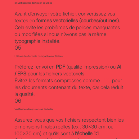
onvertissez les textes en courbes
Avant d’envoyer votre fichier, convertissez vos
textes en
formes vectorielles (courbes/outlines).
Cela évite les problèmes de polices manquantes
ou modifiées si nous n’avons pas la même
typographie installée.
05
Utilisez des formats compatibles et fiables
Préférez l’envoi en
PDF
(qualité impression) ou
AI
/ EPS
pour les fichiers vectoriels.
Évitez les formats compressés comme
JPG
pour
les documents contenant du texte, car cela réduit
la qualité.
06
Vérifiez les dimensions et l’échelle
Assurez-vous que vos fichiers respectent bien les
dimensions finales réelles (ex : 30x30 cm, ou
100x70 cm) et qu’ils sont à
l’échelle 1:1
.