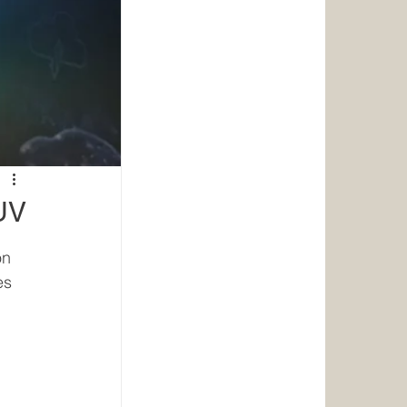
UV
on 
es 