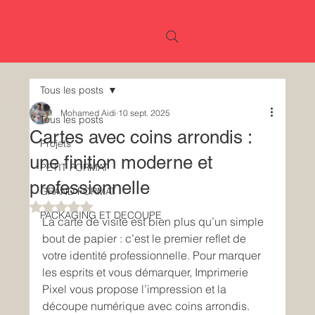
Tous les posts
Mohamed Aidi
10 sept. 2025
Tous les posts
Cartes avec coins arrondis :
Projets
une finition moderne et
PETIT FORMAT
professionnelle
GRAND FORMAT
Noté NaN étoiles sur 5.
PACKAGING ET DECOUPE
La carte de visite est bien plus qu’un simple 
bout de papier : c’est le premier reflet de 
votre identité professionnelle. Pour marquer 
les esprits et vous démarquer, Imprimerie 
Pixel vous propose l’impression et la 
découpe numérique avec coins arrondis.