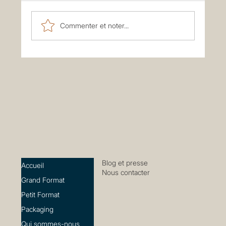
Commenter et noter...
Impression de tickets numérotés avec
codes-barres variables
Blog et presse
Accueil
Nous contacter
Grand Format
Petit Format
Packaging
Qui sommes-nous