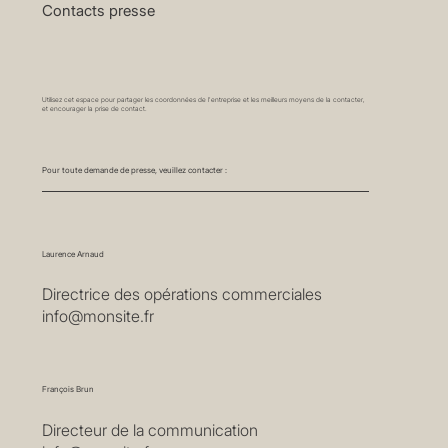
détails, des couleurs intenses et durables, une résistance
optimale pour une installation longue durée. Chaque pan
Contacts presse
Utilisez cet espace pour partager les coordonnées de l'entreprise et les meilleurs moyens de la contacter,
et encourager la prise de contact.
Pour toute demande de presse, veuillez contacter :
Laurence Arnaud
Directrice des opérations commerciales
info@monsite.fr
François Brun